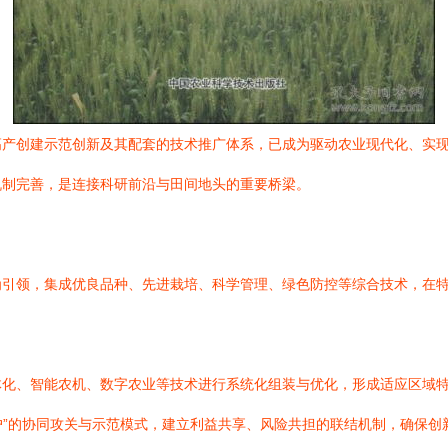
高产创建示范创新及其配套的技术推广体系，已成为驱动农业现代化、实
机制完善，是连接科研前沿与田间地头的重要桥梁。
为引领，集成优良品种、先进栽培、科学管理、绿色防控等综合技术，在
化、智能农机、数字农业等技术进行系统化组装与优化，形成适应区域特点
农户”的协同攻关与示范模式，建立利益共享、风险共担的联结机制，确保创