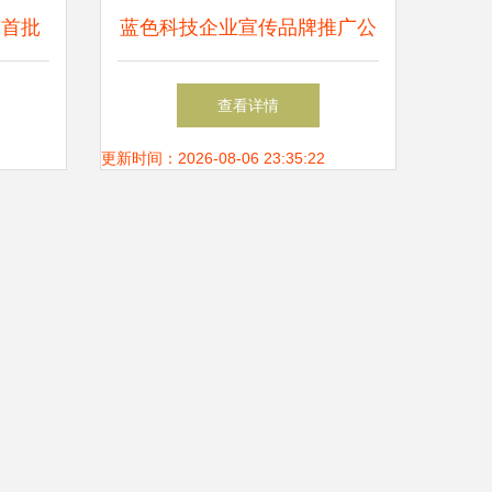
筑首批
蓝色科技企业宣传品牌推广公
五届
司简介发布模板图片设计素材
查看详情
博览会
高清下载 19.52mb 企业宣传
更新时间：2026-08-06 23:35:22
ppt大全 技术推广