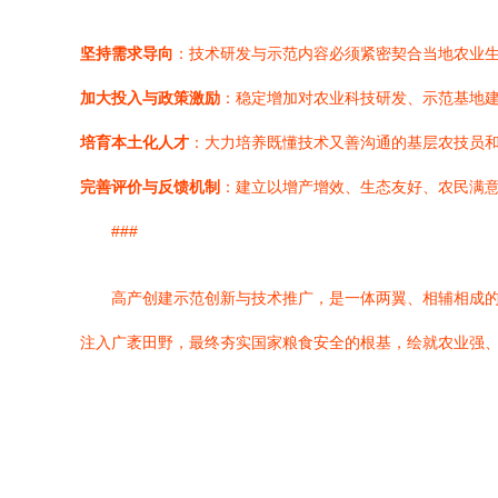
坚持需求导向
：技术研发与示范内容必须紧密契合当地农业
加大投入与政策激励
：稳定增加对农业科技研发、示范基地
培育本土化人才
：大力培养既懂技术又善沟通的基层农技员和
完善评价与反馈机制
：建立以增产增效、生态友好、农民满
###
高产创建示范创新与技术推广，是一体两翼、相辅相成
注入广袤田野，最终夯实国家粮食安全的根基，绘就农业强